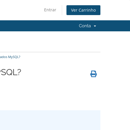
Entrar
Ver Carrinho
Conta
dados MySQL?
ySQL?