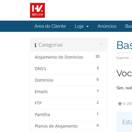
Área do Cliente
Loja
Anúncios
Ba
Ba
Categorias
35
Alojamento de Domínios
Suporte
3
DNS's
Voc
0
Domínios
Sim, to
7
Emails
2
FTP
0 Uti
1
Partilha
Est
0
Planos de Alojamento