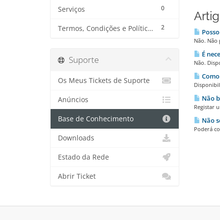
0
Serviços
Arti
2
Termos, Condições e Política de Privacidade
Posso 
Não. Não p
É nece
Suporte
Não. Dispo
Como é
Os Meus Tickets de Suporte
Disponibil
Não ba
Anúncios
Registar u
Base de Conhecimento
Não se
Poderá con
Downloads
Estado da Rede
Abrir Ticket