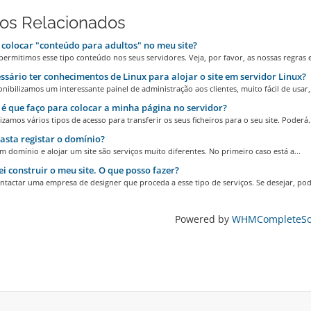
gos Relacionados
colocar "conteúdo para adultos" no meu site?
ermitimos esse tipo conteúdo nos seus servidores. Veja, por favor, as nossas regras e
ssário ter conhecimentos de Linux para alojar o site em servidor Linux?
nibilizamos um interessante painel de administração aos clientes, muito fácil de usar,.
 que faço para colocar a minha página no servidor?
izamos vários tipos de acesso para transferir os seus ficheiros para o seu site. Poderá..
sta registar o domínio?
m domínio e alojar um site são serviços muito diferentes. No primeiro caso está a...
i construir o meu site. O que posso fazer?
tactar uma empresa de designer que proceda a esse tipo de serviços. Se desejar, pode
Powered by
WHMCompleteSol